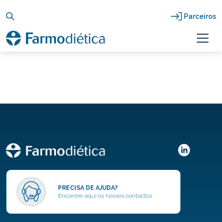
Skip
to
Parceiros
content
PRECISA DE AJUDA?
Encontre aqui os nossos contactos